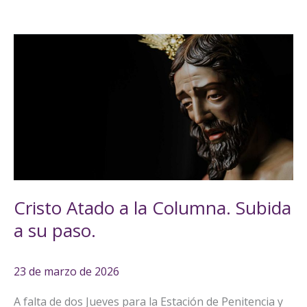
Cristo
Atado
a
la
Columna.
Subida
a
su
paso.
Cristo Atado a la Columna. Subida
a su paso.
23 de marzo de 2026
A falta de dos Jueves para la Estación de Penitencia y