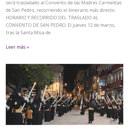
será trasladado al Convento de las Madres Carmelitas
de San Pedro, recorriendo el itinerario más directo.
HORARIO Y RECORRIDO DEL TRASLADO AL
CONVENTO DE SAN PEDRO. El jueves 12 de marzo,
tras la Santa Misa de
Leer más »
Horario:
Papeleta
de
sitio.
Túnica
y
esparto.