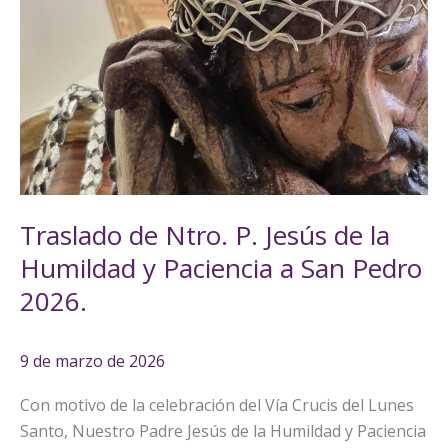
de
Ntro.
P.
Jesús
de
la
Humildad
y
Traslado de Ntro. P. Jesús de la
Paciencia
a
Humildad y Paciencia a San Pedro
San
2026.
Pedro
2026.
9 de marzo de 2026
Con motivo de la celebración del Vía Crucis del Lunes
Santo, Nuestro Padre Jesús de la Humildad y Paciencia