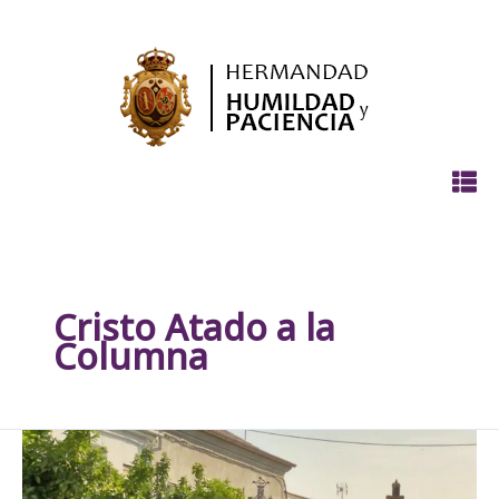
Ir
al
contenido
Cristo Atado a la
Columna
XII
Cruz