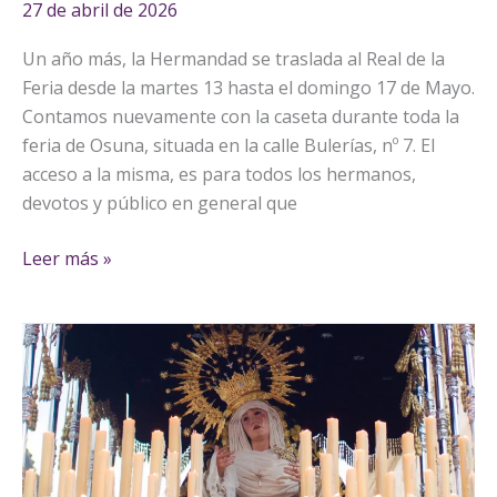
27 de abril de 2026
Un año más, la Hermandad se traslada al Real de la
Feria desde la martes 13 hasta el domingo 17 de Mayo.
Contamos nuevamente con la caseta durante toda la
feria de Osuna, situada en la calle Bulerías, nº 7. El
acceso a la misma, es para todos los hermanos,
devotos y público en general que
Leer más »
«Humildad
y
Vida»:
la
solidaridad
que