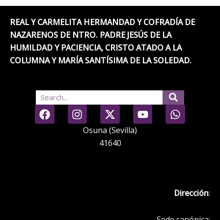
REAL Y CARMELITA HERMANDAD Y COFRADÍA DE
NAZARENOS DE NTRO. PADRE JESÚS DE LA
HUMILDAD Y PACIENCIA, CRISTO ATADO A LA
COLUMNA Y MARÍA SANTÍSIMA DE LA SOLEDAD.
Search
F
I
X
Y
W
a
n
-
o
h
c
s
t
u
a
Osuna (Sevilla)
e
t
w
t
t
41640
b
a
i
u
s
o
g
t
b
a
o
r
t
e
p
k
a
e
p
Dirección
:
m
r
Sede canónica: