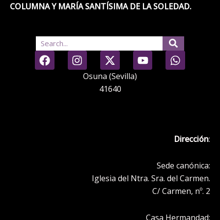
COLUMNA Y MARÍA SANTÍSIMA DE LA SOLEDAD.
Search
F
I
X
Y
W
a
n
-
o
h
c
s
t
u
a
Osuna (Sevilla)
e
t
w
t
t
41640
b
a
i
u
s
o
g
t
b
a
o
r
t
e
p
k
a
e
p
Dirección
:
m
r
Sede canónica:
Iglesia del Ntra. Sra. del Carmen.
C/ Carmen, nº. 2
Casa Hermandad: