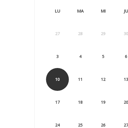
LU
MA
MI
J
27
28
29
3
3
4
5
6
10
11
12
1
17
18
19
2
24
25
26
2