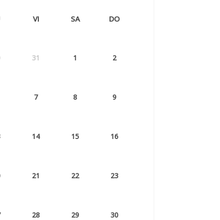
U
VI
SA
DO
0
31
1
2
7
8
9
3
14
15
16
0
21
22
23
7
28
29
30