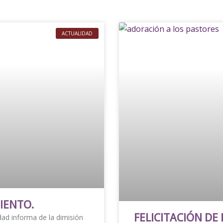
Page
Page
Page
Page
Page
Page
Page
ACTUALIDAD
IENTO.
FELICITACIÓN DE
ad informa de la dimisión