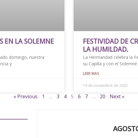
 EN LA SOLEMNE
FESTIVIDAD DE CR
LA HUMILDAD.
sado domingo, nuestra
La Hermandad celebra la Fe
ncia y
su Capilla y con el Solem
LEER MAS
19 de noviembre de 2025
« Previous
1
…
3
4
5
6
7
…
20
Next »
AGOSTO