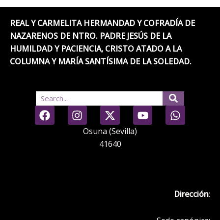
REAL Y CARMELITA HERMANDAD Y COFRADÍA DE
NAZARENOS DE NTRO. PADRE JESÚS DE LA
HUMILDAD Y PACIENCIA, CRISTO ATADO A LA
COLUMNA Y MARÍA SANTÍSIMA DE LA SOLEDAD.
Search
F
I
X
Y
W
a
n
-
o
h
c
s
t
u
a
Osuna (Sevilla)
e
t
w
t
t
41640
b
a
i
u
s
o
g
t
b
a
o
r
t
e
p
k
a
e
p
Dirección
:
m
r