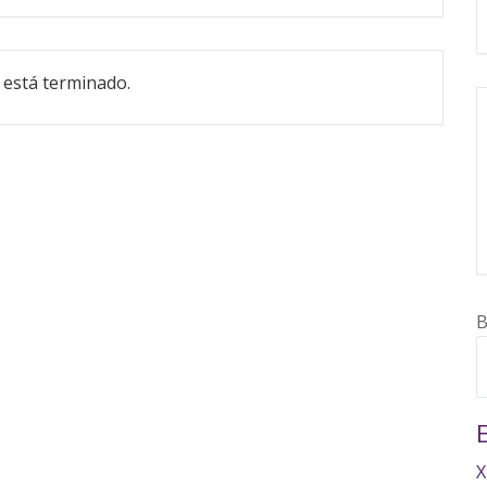
 está terminado.
B
X