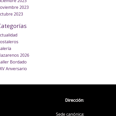
iciembre 2023
oviembre 2023
ctubre 2023
Categorías
ctualidad
ostaleros
alería
azarenos 2026
aller Bordado
XV Anversario
Dirección
:
Sede canónica: