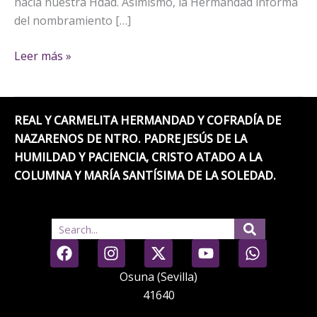
hacia nuestra Hdad. Asimismo, la Hermandad informa
del nombramiento […]
Leer más »
REAL Y CARMELITA HERMANDAD Y COFRADÍA DE
NAZARENOS DE NTRO. PADRE JESÚS DE LA
HUMILDAD Y PACIENCIA, CRISTO ATADO A LA
COLUMNA Y MARÍA SANTÍSIMA DE LA SOLEDAD.
Search
F
I
X
Y
W
a
n
-
o
h
c
s
t
u
a
Osuna (Sevilla)
e
t
w
t
t
41640
b
a
i
u
s