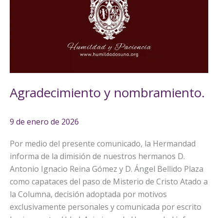
nombramiento.
Agradecimiento y nombramiento.
9 de enero de 2026
Por medio del presente comunicado, la Hermandad
informa de la dimisión de nuestros hermanos D.
Antonio Ignacio Reina Gómez y D. Ángel Bellido Plaza
como capataces del paso de Misterio de Cristo Atado a
la Columna, decisión adoptada por motivos
exclusivamente personales y comunicada por escrito