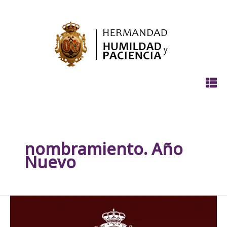
Ir
al
contenido
nombramiento. Año
Nuevo
Agradecimiento
y