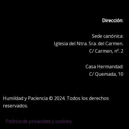
o
g
t
b
a
o
r
t
e
p
k
a
e
p
Dirección
:
m
r
Sede canónica:
Iglesia del Ntra. Sra. del Carmen.
C/ Carmen, nº. 2
Casa Hermandad:
C/ Quemada, 10
Humildad y Paciencia © 2024. Todos los derechos
reservados.
Política de privacidad y cookies.