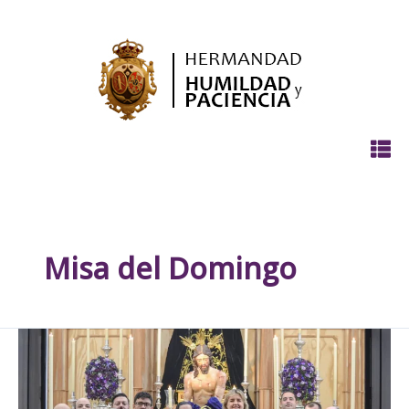
Ir
al
contenido
Misa del Domingo
Nombramientos
Honorarios
en