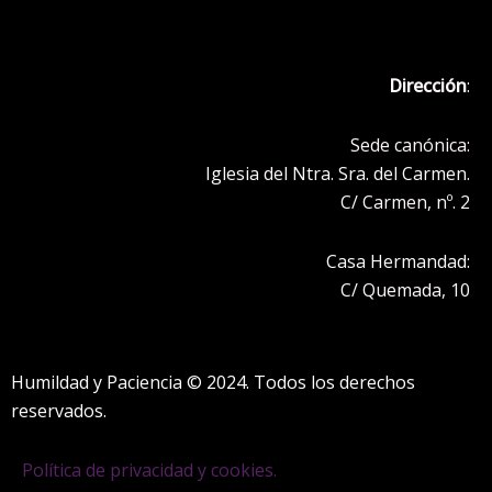
o
g
t
b
a
o
r
t
e
p
k
a
e
p
Dirección
:
m
r
Sede canónica:
Iglesia del Ntra. Sra. del Carmen.
C/ Carmen, nº. 2
Casa Hermandad:
C/ Quemada, 10
Humildad y Paciencia © 2024. Todos los derechos
reservados.
Política de privacidad y cookies.