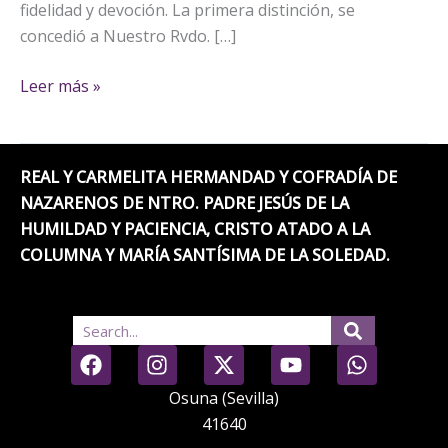
fidelidad y devoción. La primera distinción, se
concedió a Nuestro Rvdo. […]
Leer más »
REAL Y CARMELITA HERMANDAD Y COFRADÍA DE
NAZARENOS DE NTRO. PADRE JESÚS DE LA
HUMILDAD Y PACIENCIA, CRISTO ATADO A LA
COLUMNA Y MARÍA SANTÍSIMA DE LA SOLEDAD.
Search
F
I
X
Y
W
a
n
-
o
h
c
s
t
u
a
Osuna (Sevilla)
e
t
w
t
t
41640
b
a
i
u
s