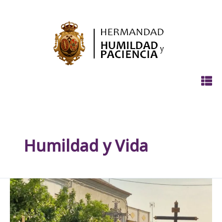
Ir
al
contenido
Humildad y Vida
XII
Cruz
de