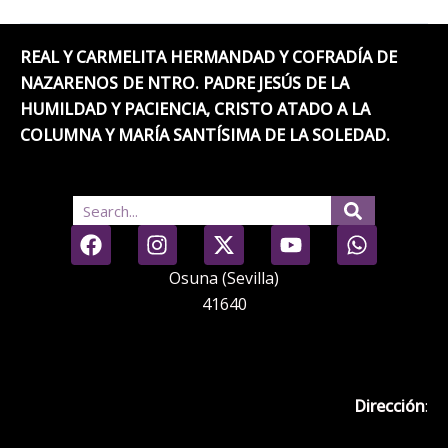
REAL Y CARMELITA HERMANDAD Y COFRADÍA DE
NAZARENOS DE NTRO. PADRE JESÚS DE LA
HUMILDAD Y PACIENCIA, CRISTO ATADO A LA
COLUMNA Y MARÍA SANTÍSIMA DE LA SOLEDAD.
Search
F
I
X
Y
W
a
n
-
o
h
c
s
t
u
a
Osuna (Sevilla)
e
t
w
t
t
41640
b
a
i
u
s
o
g
t
b
a
o
r
t
e
p
k
a
e
p
Dirección
:
m
r