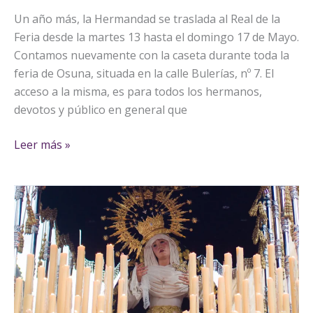
Un año más, la Hermandad se traslada al Real de la
Feria desde la martes 13 hasta el domingo 17 de Mayo.
Contamos nuevamente con la caseta durante toda la
feria de Osuna, situada en la calle Bulerías, nº 7. El
acceso a la misma, es para todos los hermanos,
devotos y público en general que
Leer más »
«Humildad
y
Vida»:
la
solidaridad
que
ilumina