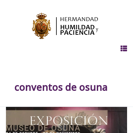
Ir
al
contenido
conventos de osuna
Inaugurada
la
exposición