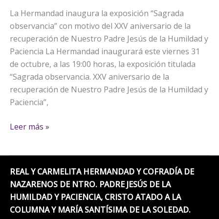
La Hermandad inaugura la exposición “Sagrada
observancia” con motivo del XXV aniversario de la
recuperación de Nuestro Padre Jesús de la Humildad y
Paciencia La Hermandad inaugurará este viernes 31
de octubre, a las 19:00 horas, la exposición titulada
“Sagrada observancia. XXV aniversario de la
recuperación de Nuestro Padre Jesús de la Humildad y
Paciencia”,
Leer más »
REAL Y CARMELITA HERMANDAD Y COFRADÍA DE
NAZARENOS DE NTRO. PADRE JESÚS DE LA
HUMILDAD Y PACIENCIA, CRISTO ATADO A LA
COLUMNA Y MARÍA SANTÍSIMA DE LA SOLEDAD.