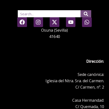
Search
F
I
X
Y
W
a
n
-
o
h
c
s
t
u
a
Osuna (Sevilla)
e
t
w
t
t
41640
b
a
i
u
s
o
g
t
b
a
o
r
t
e
p
k
a
e
p
Dirección
:
m
r
Sede canónica:
Iglesia del Ntra. Sra. del Carmen.
C/ Carmen, nº. 2
Casa Hermandad:
C/ Quemada, 10