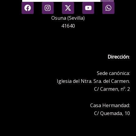
F
I
X
Y
W
a
n
-
o
h
c
s
t
u
a
Osuna (Sevilla)
e
t
w
t
t
41640
b
a
i
u
s
o
g
t
b
a
o
r
t
e
p
k
a
e
p
Dirección
:
m
r
Sede canónica:
Iglesia del Ntra. Sra. del Carmen.
C/ Carmen, nº. 2
Casa Hermandad:
C/ Quemada, 10