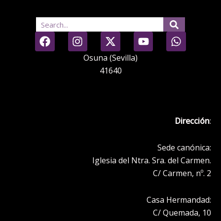
Search
F
I
X
Y
W
a
n
-
o
h
c
s
t
u
a
Osuna (Sevilla)
e
t
w
t
t
41640
b
a
i
u
s
o
g
t
b
a
o
r
t
e
p
k
a
e
p
Dirección
:
m
r
Sede canónica:
Iglesia del Ntra. Sra. del Carmen.
C/ Carmen, nº. 2
Casa Hermandad:
C/ Quemada, 10